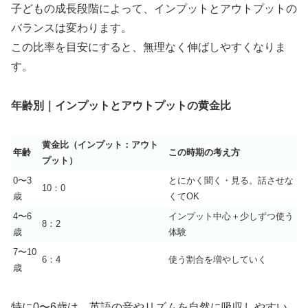
子どもの成長段階によって、インプットとアウトプットの
バランスは変わります。
この比率を目安にすると、無理なく伸ばしやすくなりま
す。
年齢別｜インプットとアウトプットの黄金比
黄金比（インプット：アウト
年齢
この時期の考え方
プット）
0〜3
とにかく聞く・見る。話させな
10：0
歳
くてOK
4〜6
インプット中心＋少しずつ使う
8：2
歳
体験
7〜10
6：4
使う割合を増やしていく
歳
特に0〜6歳は、英語の音やリズムを自然に吸収しやすい